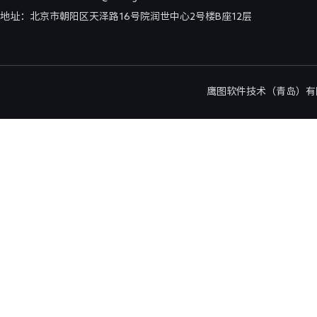
地址：北京市朝阳区天泽路16号院润世中心2号楼B座12层
鹰图软件技术（青岛）有限公司北