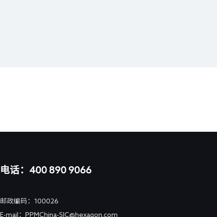
电话：400 890 9066
邮政编码：100026
E-mail：PPMChina-SIC@hexagon.com