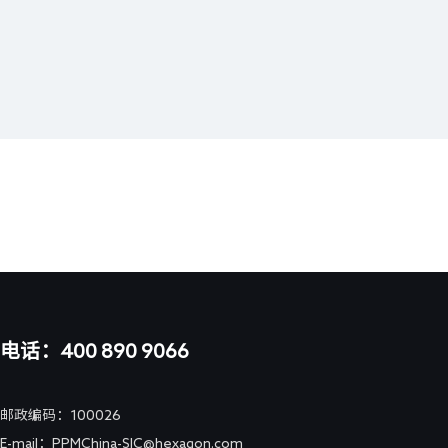
电话：400 890 9066
邮政编码：100026
E-mail：PPMChina-SIC@hexagon.com