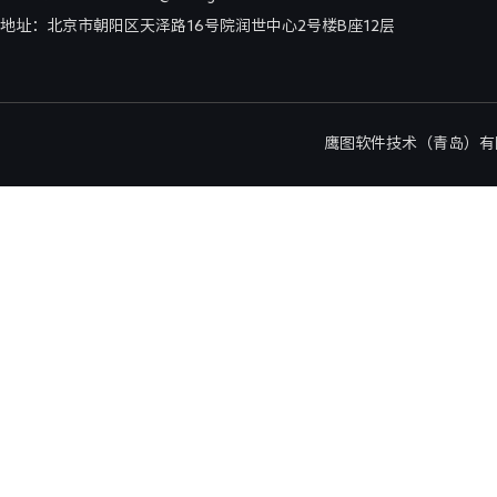
地址：北京市朝阳区天泽路16号院润世中心2号楼B座12层
鹰图软件技术（青岛）有限公司北