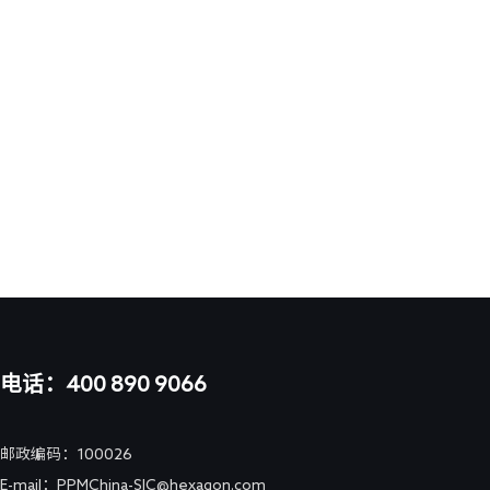
电话：400 890 9066
邮政编码：100026
E-mail：PPMChina-SIC@hexagon.com