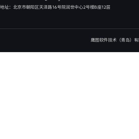
地址：北京市朝阳区天泽路16号院润世中心2号楼B座12层
鹰图软件技术（青岛）有限公司北