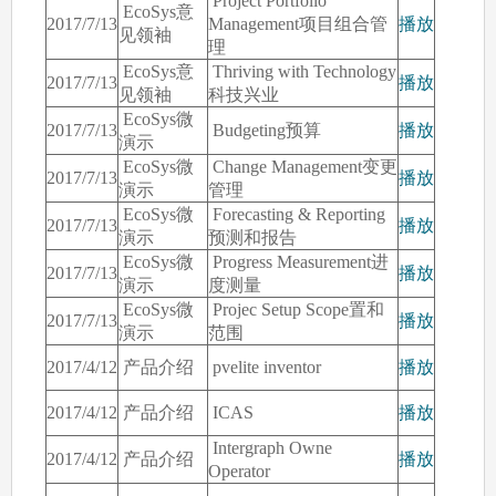
Project Portfolio
EcoSys意
2017/7/13
Management项目组合管
播放
见领袖
理
EcoSys意
Thriving with Technology
2017/7/13
播放
见领袖
科技兴业
EcoSys微
2017/7/13
Budgeting预算
播放
演示
EcoSys微
Change Management变更
2017/7/13
播放
演示
管理
EcoSys微
Forecasting & Reporting
2017/7/13
播放
演示
预测和报告
EcoSys微
Progress Measurement进
2017/7/13
播放
演示
度测量
EcoSys微
Projec Setup Scope置和
2017/7/13
播放
演示
范围
2017/4/12
产品介绍
pvelite inventor
播放
2017/4/12
产品介绍
ICAS
播放
Intergraph Owne
2017/4/12
产品介绍
播放
Operator