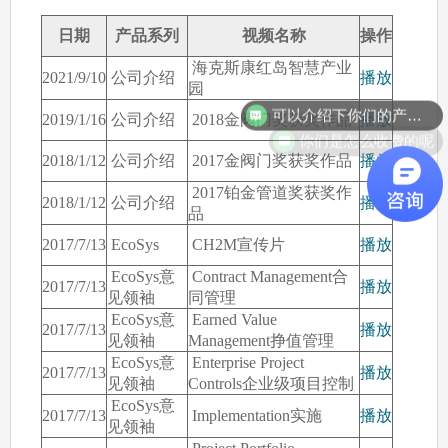
日期
产品系列
视频名称
操作
海克斯康红岛智慧产业
2021/9/10
公司介绍
播放
园
可以介绍下你们的产品么
2019/1/16
公司介绍
2018金阀门奖获奖作品
播放
你们是怎么收费的呢
2018/1/12
公司介绍
2017金阀门奖获奖作品
播放
2017铂金管道奖获奖作
2018/1/12
公司介绍
播放
品
2017/7/13
EcoSys
CH2M宣传片
播放
EcoSys意
Contract Management合
2017/7/13
播放
见领袖
同管理
EcoSys意
Earned Value
2017/7/13
播放
见领袖
Management挣值管理
EcoSys意
Enterprise Project
2017/7/13
播放
见领袖
Controls企业级项目控制
EcoSys意
2017/7/13
Implementation实施
播放
见领袖